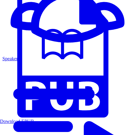
Speakers
Download EPUB