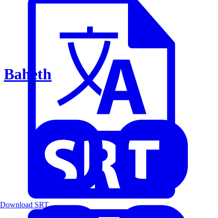
Baheth
Download SRT