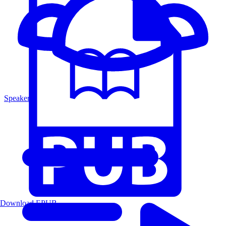
Speakers
Download EPUB