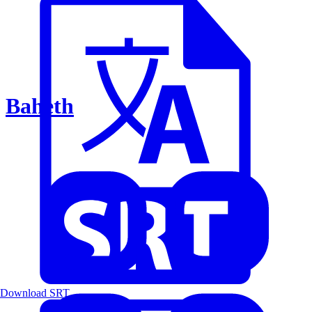
Baheth
Download SRT