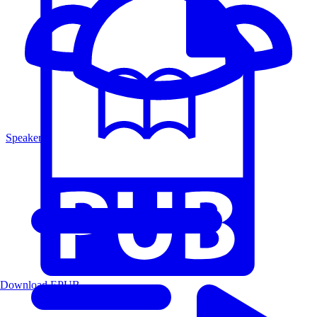
Speakers
Download EPUB