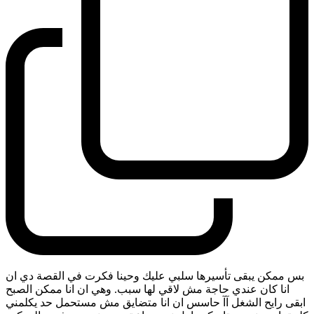
بس ممكن يبقى تأسيرها سلبي عليك وحينا فكرت في القصة دي ان
انا كان عندي حاجة مش لاقي لها سبب. وهي ان انا ممكن الصبح
ابقى رايح الشغل آآ حاسس ان انا متضايق مش مستحمل حد يكلمني