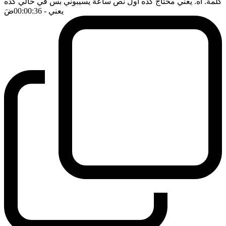
كلمة. اه. يعني محتاج كده اول نص ساعة يسيبوني بس في حالي كده
يعني
- 00:00:36
ضَ