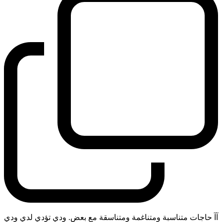
آآ حاجات متناسبة ومتناغمة ومتناسقة مع بعض. ودي تؤدي لدي ودي