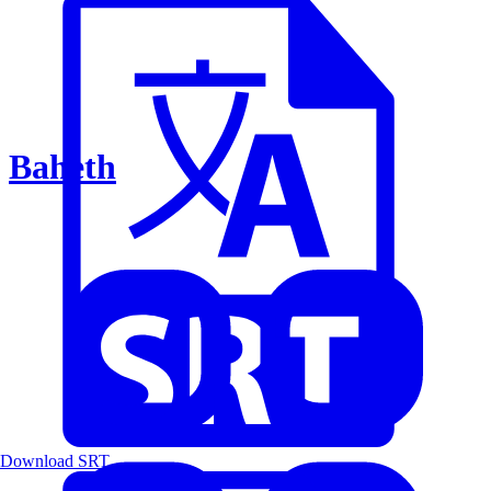
Baheth
Download SRT