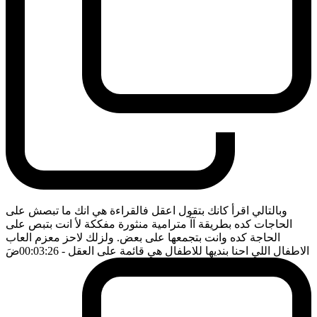
وبالتالي اقرأ كانك بتقول اعقل فالقراءة هي انك ما تبصش على
الحاجات كده بطريقة آآ مترامية منثورة مفككة لأ انت بتبص على
الحاجة كده وانت بتجمعها على بعض. ولزلك لاحز معزم العاب
الاطفال اللي احنا بنديها للاطفال هي قائمة على العقل
- 00:03:26
ضَ