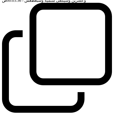
وعشرين وسيتلقى ستمية وسبعطعش
- 00:03:56
ضَ