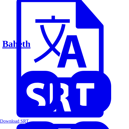
Baheth
Download SRT