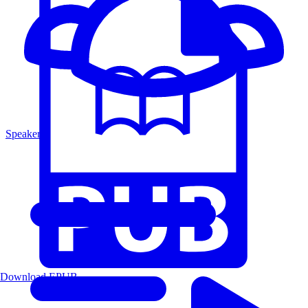
Speakers
Download EPUB