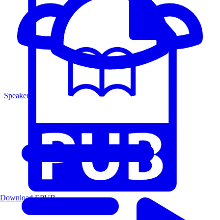
Speakers
Download EPUB