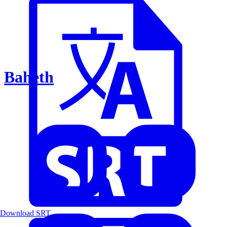
Baheth
Download SRT