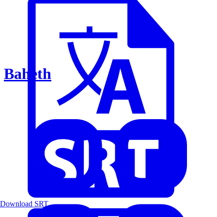
Baheth
Download SRT