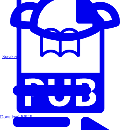
Speakers
Download EPUB