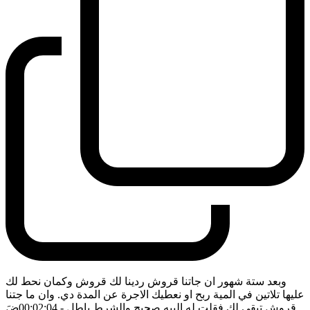
وبعد ستة شهور ان جاتنا قروش ردينا لك قروش وكمان نحط لك
عليها تلاتين في المية ربح او نعطيك الاجرة عن المدة دي. وان ما جتنا
قروش تبقى لك فقلت له البيه صحيح والشرط باطل
- 00:02:04
ضَ