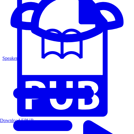
Speakers
Download EPUB