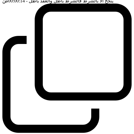
ينجح الا بالشرط فالشرط باطل والعقد باطل
- 00:00:14
ضَ