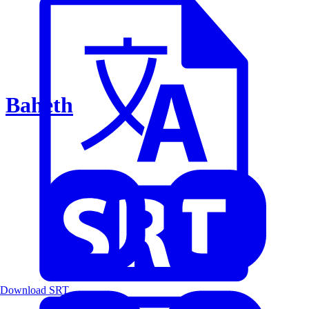
Baheth
Download SRT