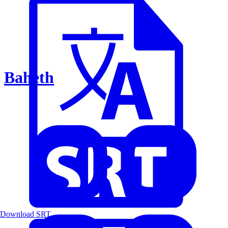
Baheth
Download SRT