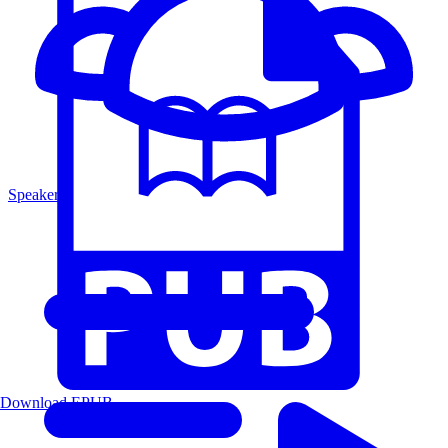
Speakers
Download EPUB