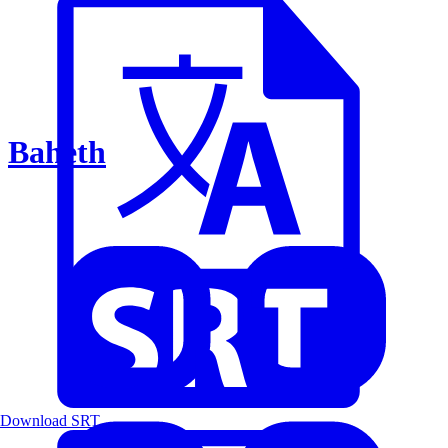
Baheth
Download SRT