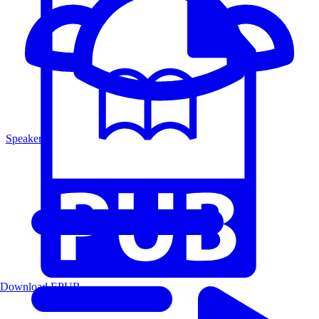
Speakers
Download EPUB