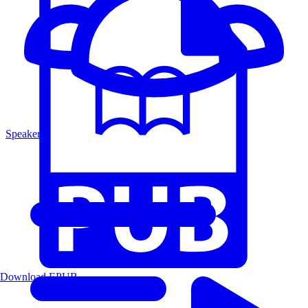
Speakers
Download EPUB