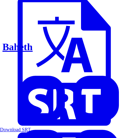
Baheth
Download SRT