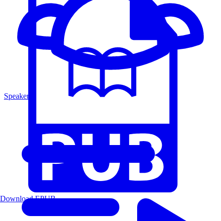
Speakers
Download EPUB