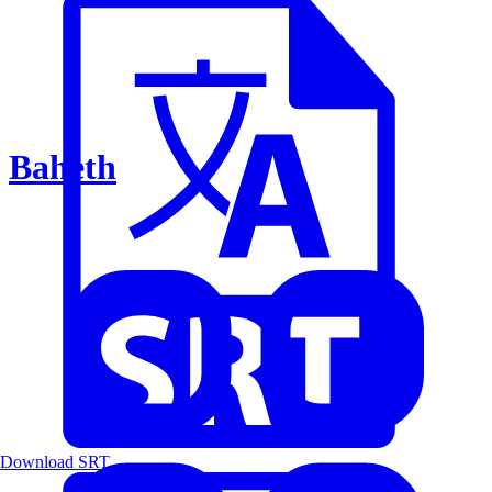
Baheth
Download SRT