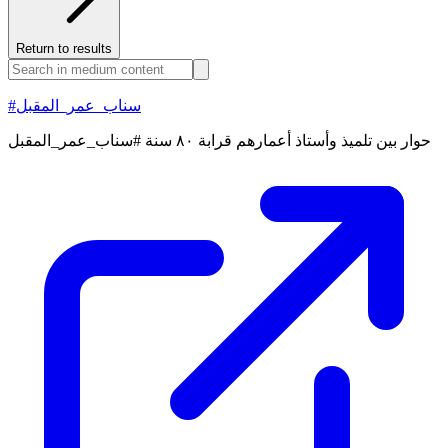
Return to results
#سناب_عمر_المقبل
حوار بين تلميذ وأستاذ أعمارهم قرابة ٨٠ سنة #سناب_عمر_المقبل