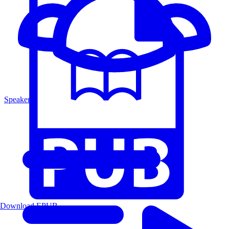
Speakers
Download EPUB