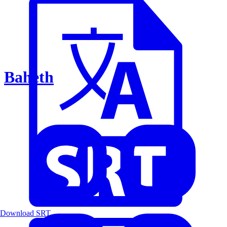
Baheth
Download SRT