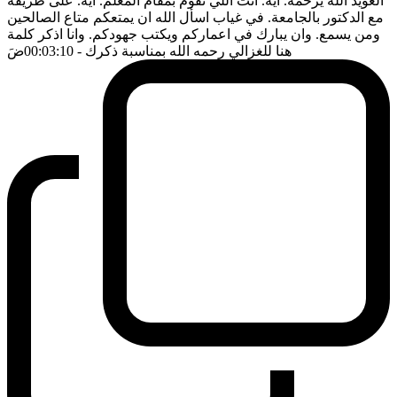
العويد الله يرحمه. ايه. انت اللي تقوم بمقام المعلم. ايه. على طريقة
مع الدكتور بالجامعة. في غياب اسأل الله ان يمتعكم متاع الصالحين
ومن يسمع. وان يبارك في اعماركم ويكتب جهودكم. وانا اذكر كلمة
هنا للغزالي رحمه الله بمناسبة ذكرك
- 00:03:10
ضَ