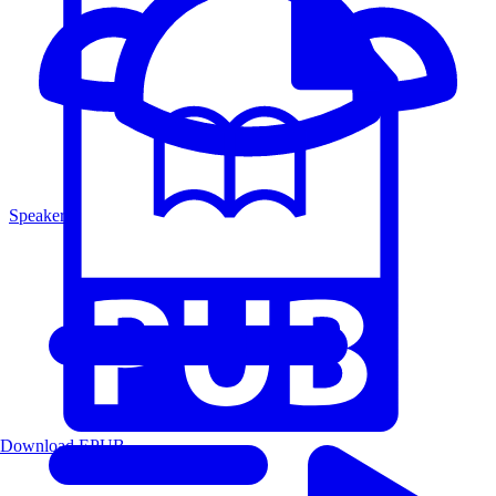
Speakers
Download EPUB