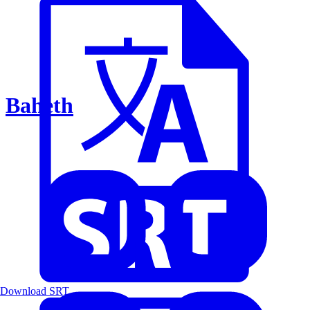
Baheth
Download SRT