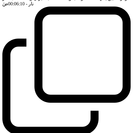
نار
- 00:06:10
ضَ