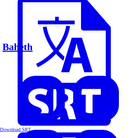
Baheth
Download SRT