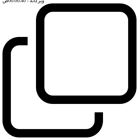
وبركاته
- 00:00:40
ضَ