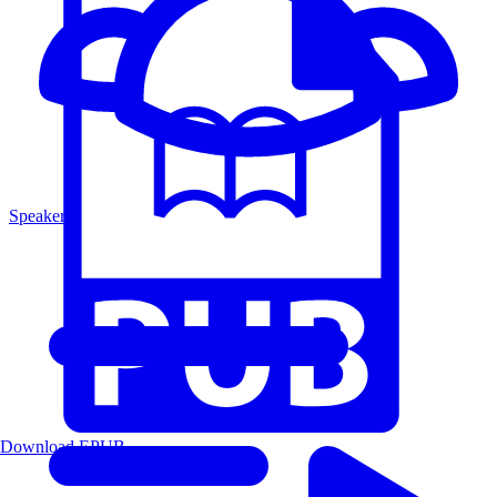
Speakers
Download EPUB