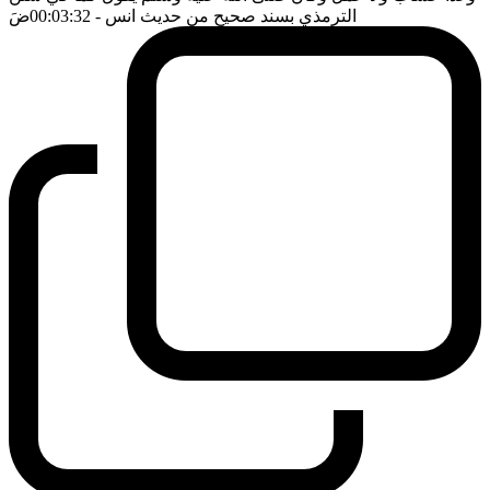
الترمذي بسند صحيح من حديث انس
- 00:03:32
ضَ