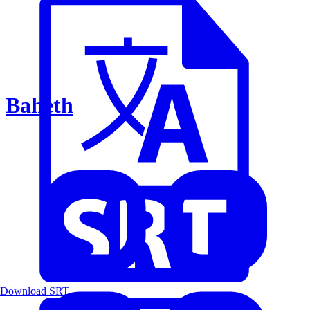
Baheth
Download SRT