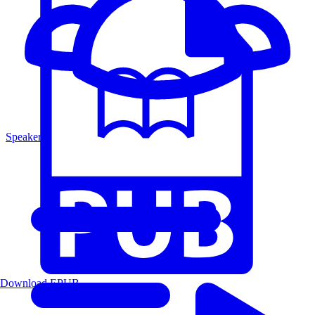
Speakers
Download EPUB