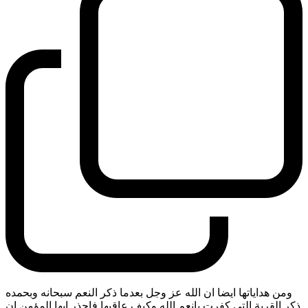
ومن هداياتها ايضا ان الله عز وجل بعدما ذكر النعم سبحانه وبحمده
ذكر القرية التي كفرت بانعم الله وكيف عاقبها فاحذر ايها المؤمن ان