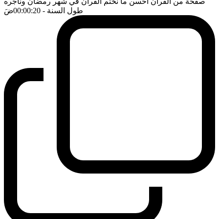
صفحة من القرآن احسن ما نختم القرآن في شهر رمضان ونأجره
طول السنة
- 00:00:20
ضَ