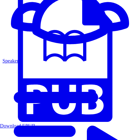
Speakers
Download EPUB