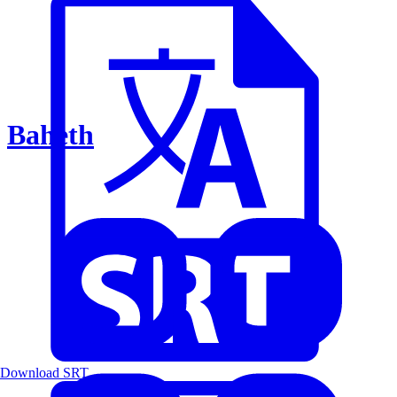
Baheth
Download SRT