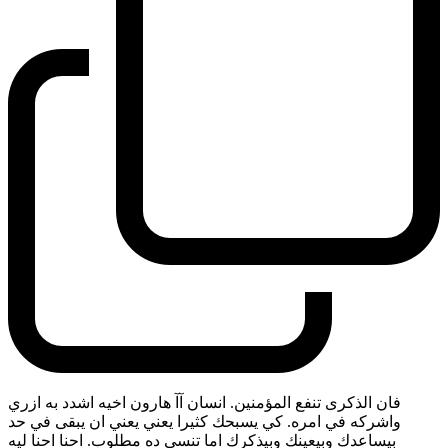
فان الذكرى تنفع المؤمنين. انسان آآ هارون اخيه اشدد به ازري
واشركه في امره. كي يسبحك كثيرا يعني يعني ان يبقى في حد
بيساعدك وبيعينك وبيذكرك اما تنسى ده مطلوب. احنا احنا ليه