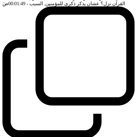
القرآن نزل؟ عشان يذكر ذكرى للمؤمنين. السبب
- 00:01:49
ضَ