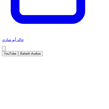
خالد أبو شادي
YouTube
Baheth Audios