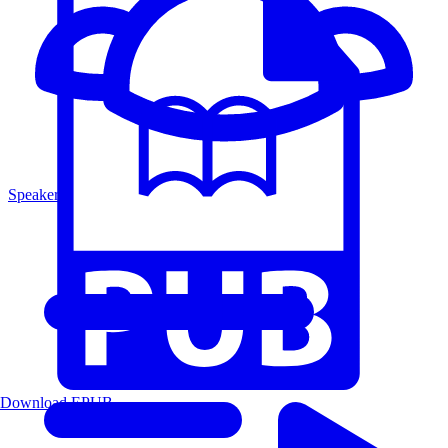
Speakers
Download EPUB