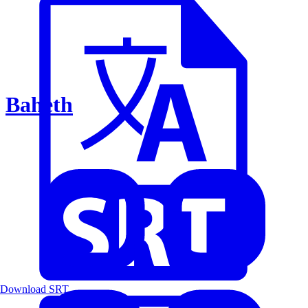
Baheth
Download SRT