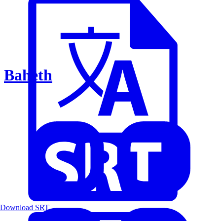
Baheth
Download SRT