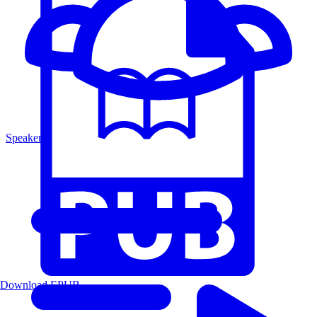
Speakers
Download EPUB