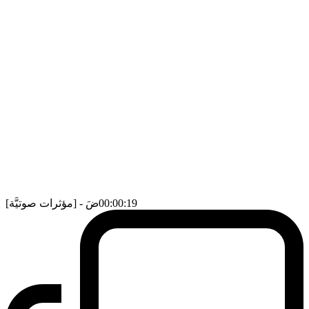
- 00:00:19
ضَ
[مؤثرات صوتيَّة]