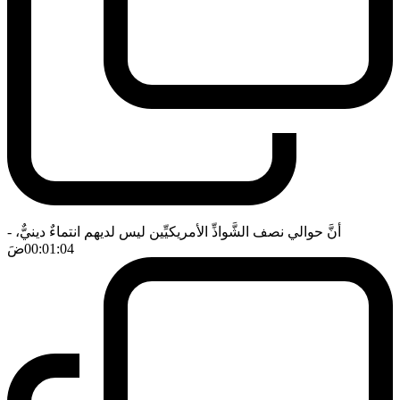
أنَّ حوالي نصف الشَّواذِّ الأمريكيِّين ليس لديهم انتماءٌ دينيٌّ،
-
00:01:04
ضَ