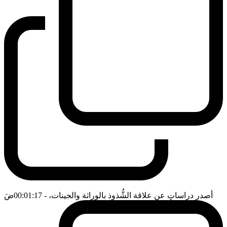
أصدر دراساتٍ عن علاقة الشُّذوذ بالوراثة والجينات،
- 00:01:17
ضَ