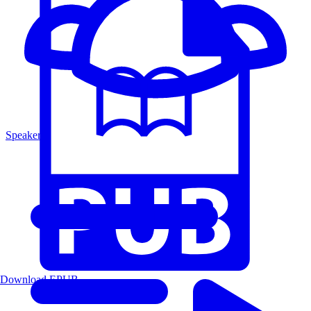
Speakers
Download EPUB