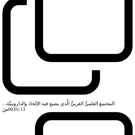
المجتمع العلميُّ الغربيُّ الَّذي يشيع فيه الإلحاد والداروينيَّة،
-
00:01:13
ضَ