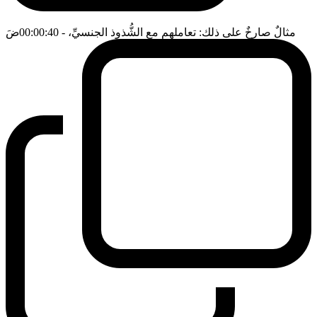
مثالٌ صارخٌ على ذلك: تعاملهم مع الشُّذوذ الجنسيِّ،
- 00:00:40
ضَ