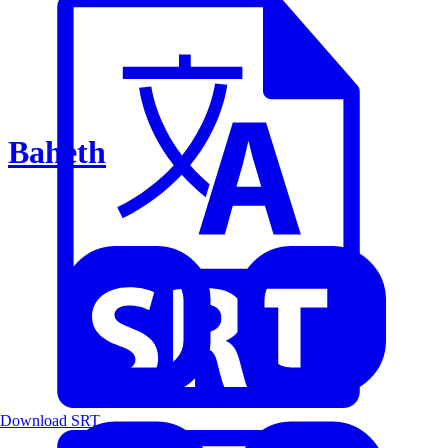
Baheth
Download SRT