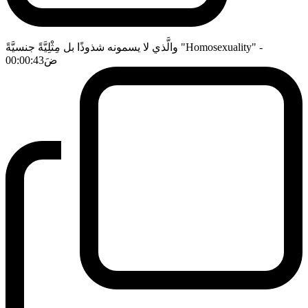
-
والَّذي لا يسمونه شذوذًا بل مِثْلِيَّةً جنسيَّةً "Homosexuality"
ضَ
00:00:43