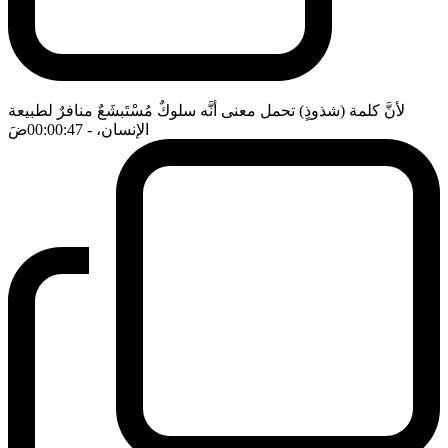
لأنَّ كلمة (شذوذٍ) تحمل معنى أنَّه سلوكٌ مُسْتَبشَعٌ منافرٌ لطبيعة
الإنسان،
- 00:00:47
ضَ