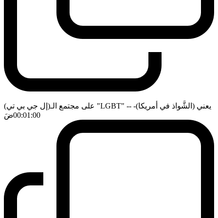
على مجتمع الـ(إل جي بي تي) "LGBT" -يعني (الشَّواذ في أمريكا)-
-
00:01:00
ضَ