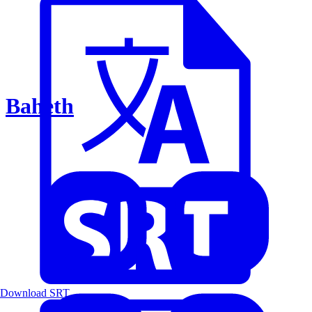
Baheth
Download SRT