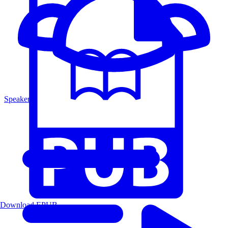
Speakers
Download EPUB