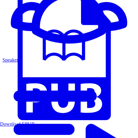
Speakers
Download EPUB