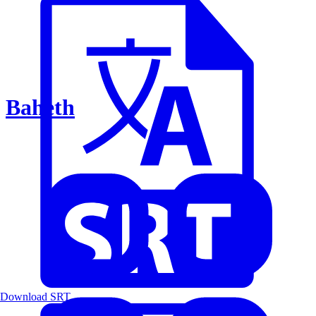
Baheth
Download SRT