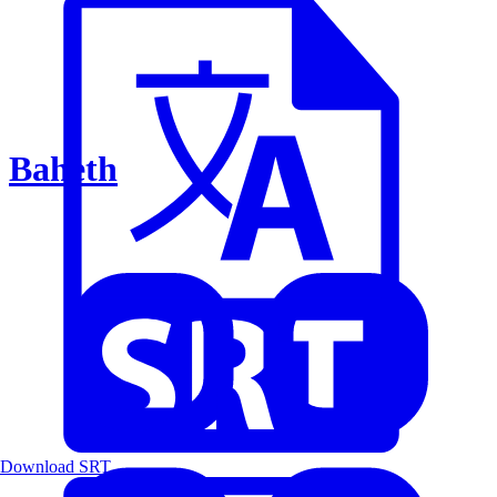
Baheth
Download SRT