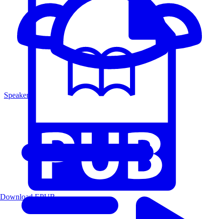
Speakers
Download EPUB