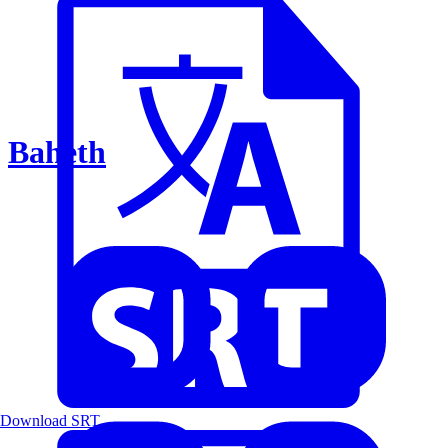
Baheth
Download SRT