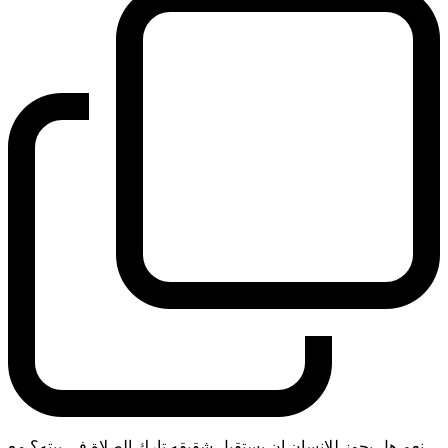
نعم هل يجوز للانسان ان يستقبل شقيقه تارك الصلاة في بيته؟ مع