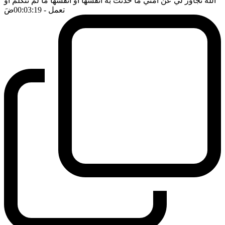
الله تجاوز لي عن امتي ما حدثت به انفسها او انفسها ما لم تتكلم او
تعمل
- 00:03:19
ضَ