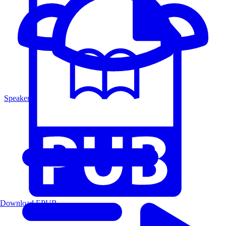
Speakers
Download EPUB