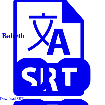
Baheth
Download SRT