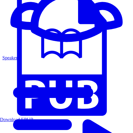
Speakers
Download EPUB