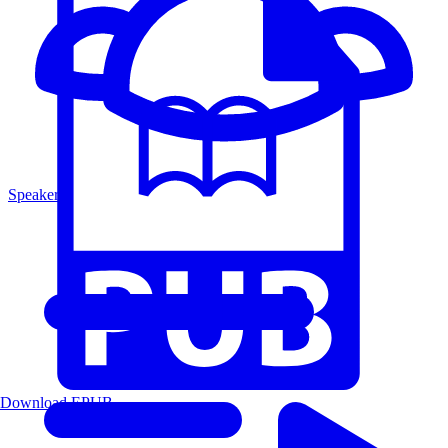
Speakers
Download EPUB