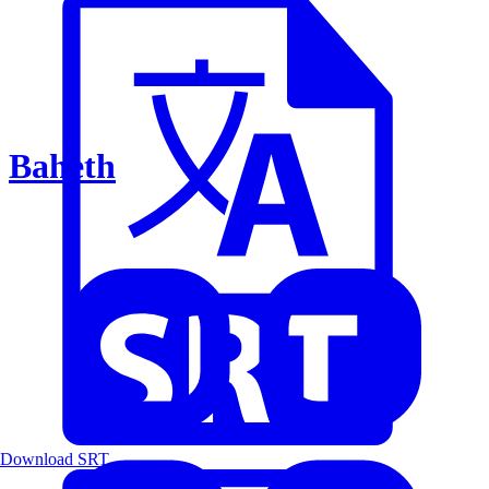
Baheth
Download SRT