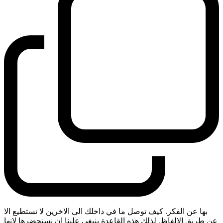
بها عن الفكر. كيف توصل ما في داخلك الى الاخرين لا تستطيع الا
عن طريق الالفاظ. لذلك هذه القاعدة ينبغي علينا ان نستحضرها لانها