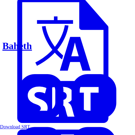
Baheth
Download SRT