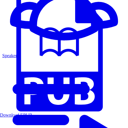
Speakers
Download EPUB