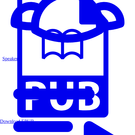
Speakers
Download EPUB