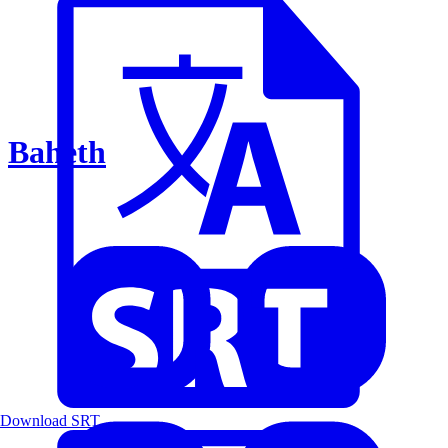
Baheth
Download SRT