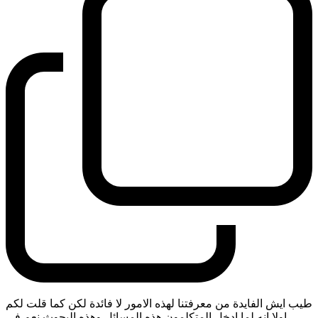
طيب ايش الفايدة من معرفتنا لهذه الامور لا فائدة لكن كما قلت لكم
اولا انه لما ادخل المتكلمون هذه المسائل وهذه البحوث نعم في