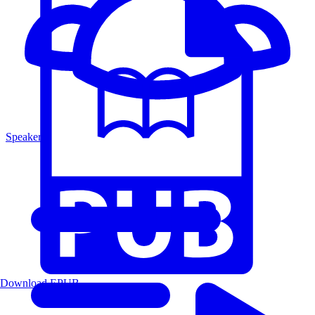
Speakers
Download EPUB