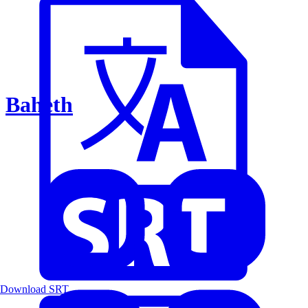
Baheth
Download SRT