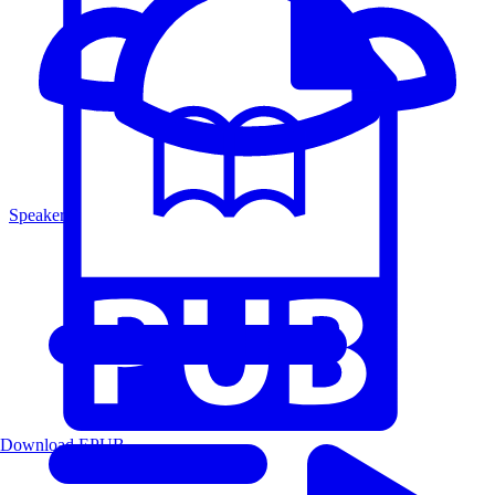
Speakers
Download EPUB