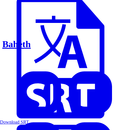
Baheth
Download SRT