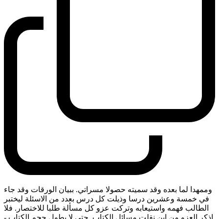
وممهدا لما بعده وقد سميته حصولا مسراتي. ببيان الورقات وقد جاء
في خمسة وعشرين درسا وذيلت كل درس بعدد من الاسئلة ليختبر
الطالب فهمه واستيعابه وتركت عزو كل مسألة طلبا للاختصار. فلا
اذكر العزو من اين نقلت مسائل الكتاب. حتى لا يطول حجم الكتاب
-