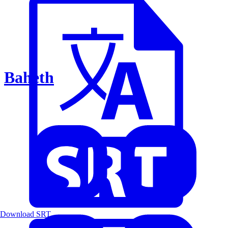
Baheth
Download SRT