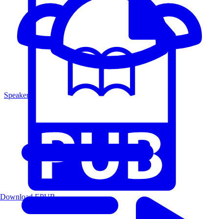
Speakers
Download EPUB