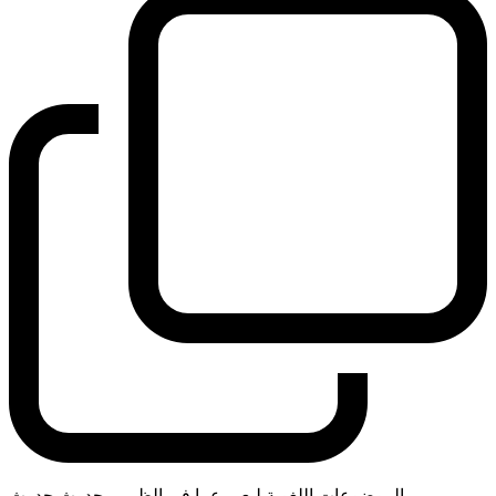
الموضوعات اللغوية ليعبر عما في الظمير. حدوث حدوث