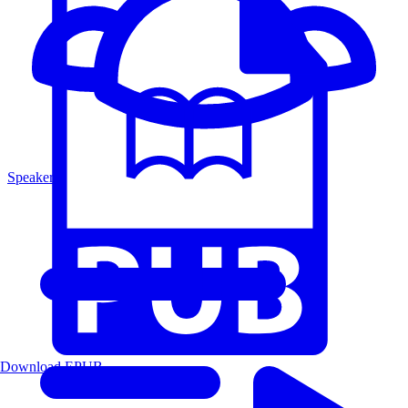
Speakers
Download EPUB