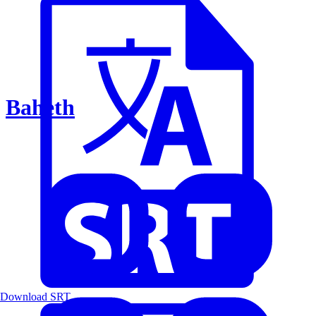
Baheth
Download SRT