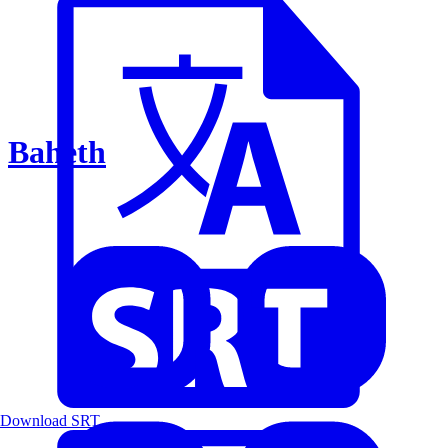
Baheth
Download SRT