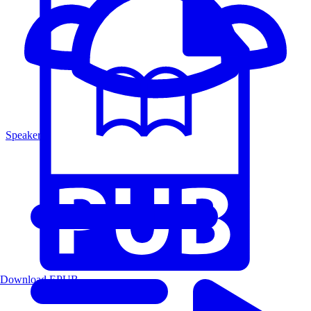
Speakers
Download EPUB