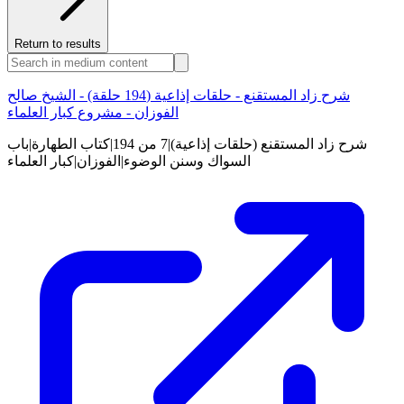
Return to results
شرح زاد المستقنع - حلقات إذاعية (194 حلقة) - الشيخ صالح
الفوزان - مشروع كبار العلماء
شرح زاد المستقنع (حلقات إذاعية)|7 من 194|كتاب الطهارة|باب
السواك وسنن الوضوء|الفوزان|كبار العلماء