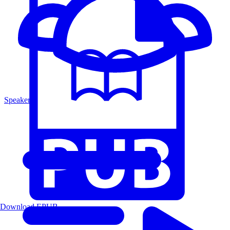
Speakers
Download EPUB