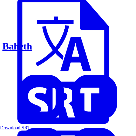
Baheth
Download SRT