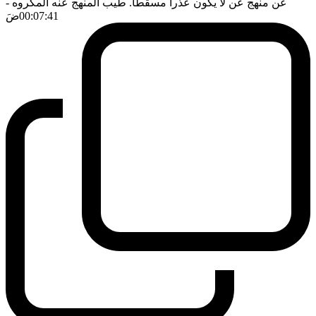
عن منهج عن لا يكون عذرا مسقطا. طيب المنهج عنه المكروه
-
00:07:41
ضَ