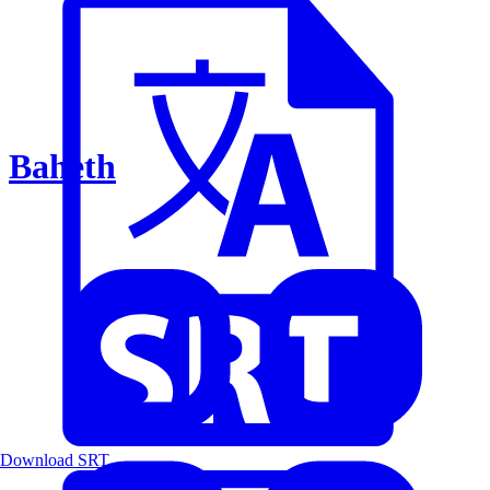
Baheth
Download SRT