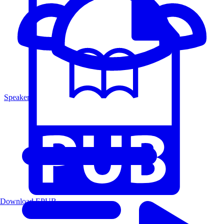
Speakers
Download EPUB