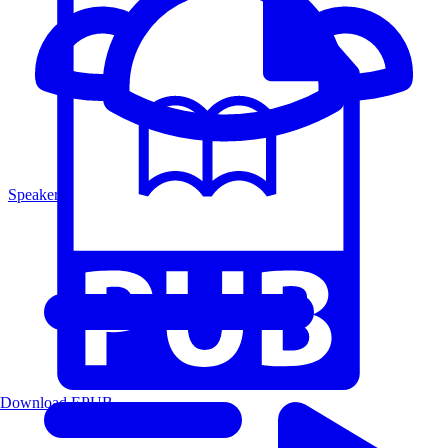
Speakers
Download EPUB