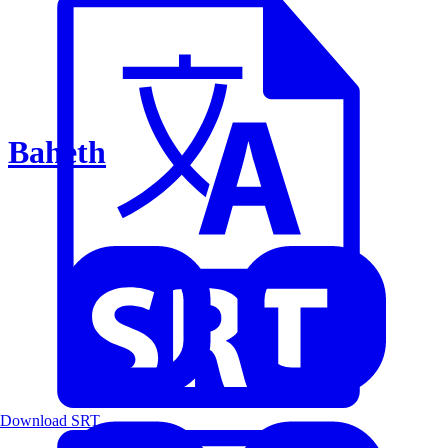
Baheth
Download SRT