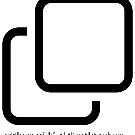
طيب طب ما هو الشذوذ علة اليس كذلك؟ بلى طيب والتعاريف