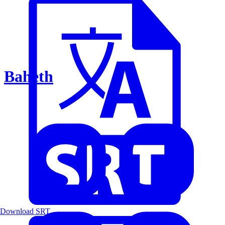
Baheth
Download SRT