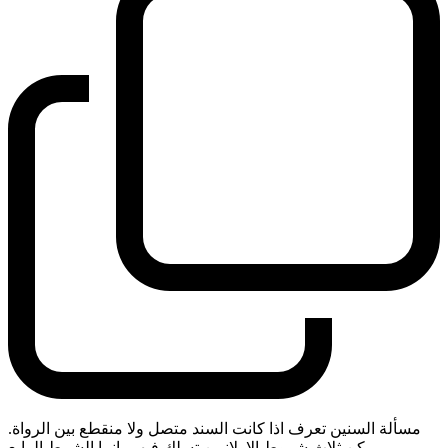
مسألة السنين تعرف اذا كانت السند متصل ولا منقطع بين الرواة.
ممكن ثلاث شروط الاولانيين تسلك فيهم. انما الشرط الرابع