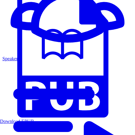
Speakers
Download EPUB