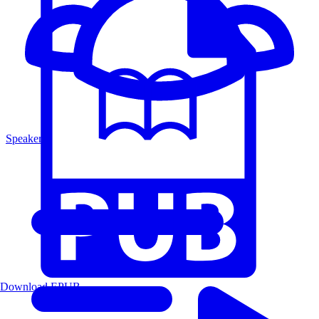
Speakers
Download EPUB