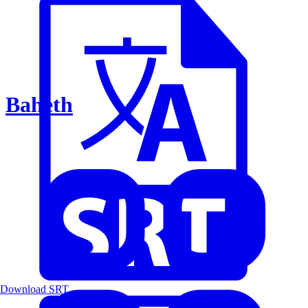
Baheth
Download SRT