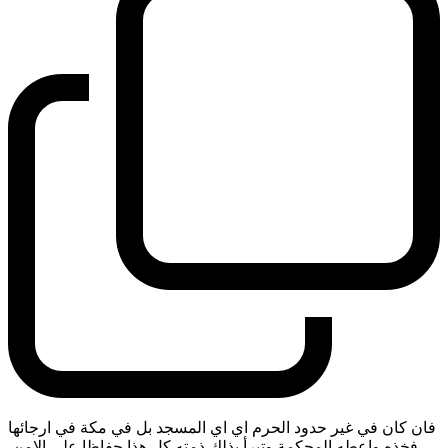
فان كان في غير حدود الحرم اي اي المسجد بل في مكة في ارجائها
فخذه واعطه المحكمة وتبرأ بذلك ذمته كل هذا حفاظا على الامن.