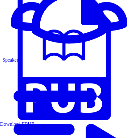
Speakers
Download EPUB