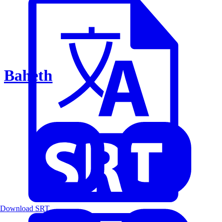
Baheth
Download SRT