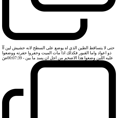
حتى لا يتساقط الطين الذي اه يوضع على السطح لانه حشيش لين آآ
ذو اعواد واما القبور فكذلك اذا مات الميت وحفروا حفرته ووضعوا
عليه اللبن وضعوا هذا الاضخم من اجل ان يسد ما بين
- 00:07:39
ضَ