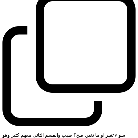
سواء تغير او ما تغير. صح؟ طيب والقسم الثاني معهم كثير وهو