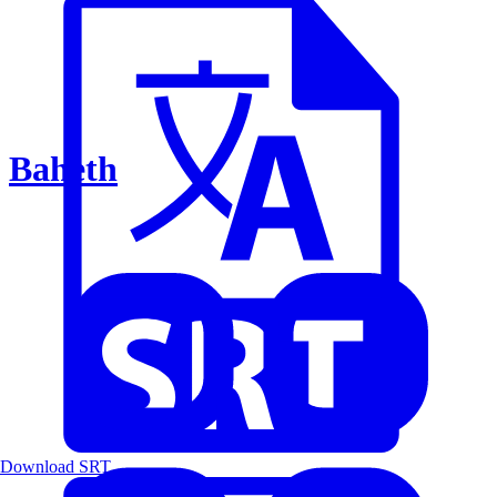
Baheth
Download SRT