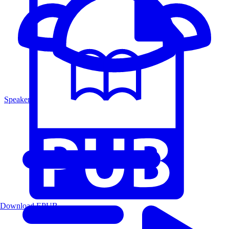
Speakers
Download EPUB