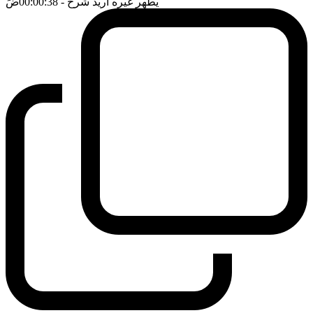
يطهر غيره اريد شرح
- 00:00:38
ضَ