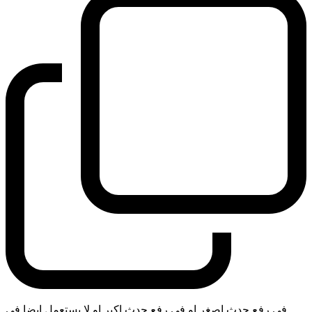
في رفع حدث اصغر او في رفع حدث اكبر او لا يستعمل ايضا في