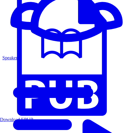
Speakers
Download EPUB