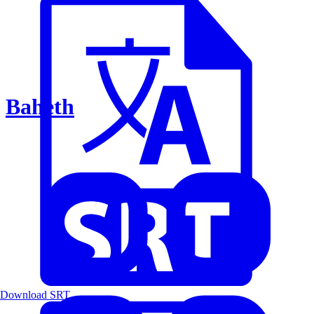
Baheth
Download SRT