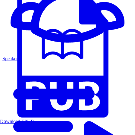
Speakers
Download EPUB