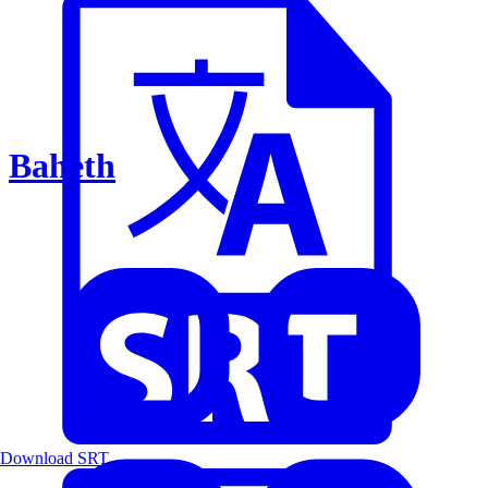
Baheth
Download SRT