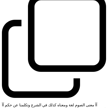
آآ معنى الصوم لغة ومعناه كذلك في الشرع وتكلمنا عن حكم آآ