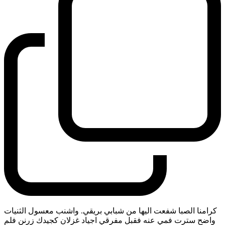
كرامنا الصبا شفعت اليها من شبابي بريقي. واشنب معسول الثنيات
واضح سترت فمي عنه فقبل مفرقي اجياد غزلان كجيدك زرنن فلم