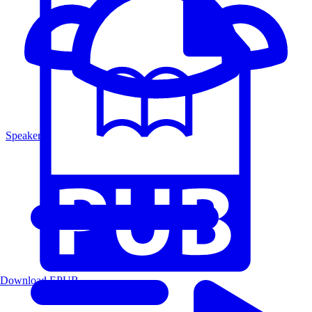
Speakers
Download EPUB