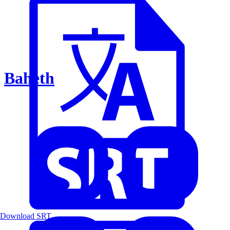
Baheth
Download SRT