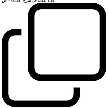
جديد نعقده في شرح
- 00:00:34
ضَ