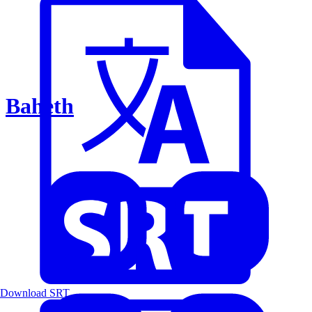
Baheth
Download SRT