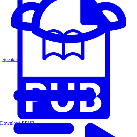
Speakers
Download EPUB