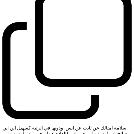
سلامة امثالك عن ثابت عن انس. ودونها في الرتبة كسهيل ابن ابي
صالح عن ابيه عن ابي هريرة. وكالعلاء عبدالرحمن عن ابيه عن ابي