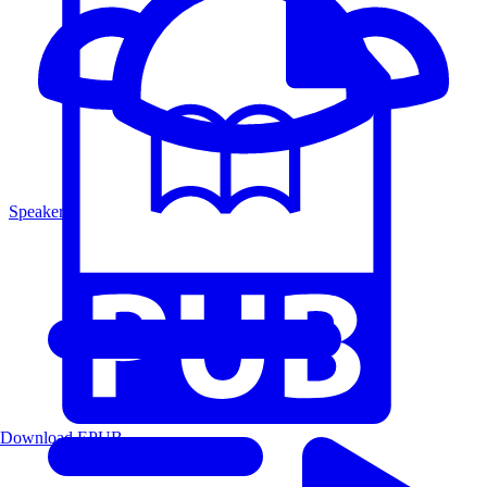
Speakers
Download EPUB