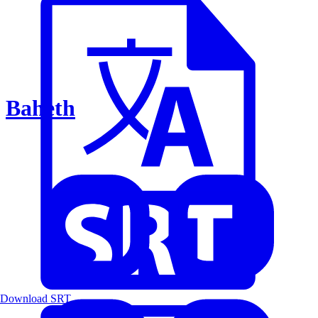
Baheth
Download SRT