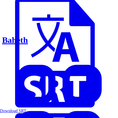
Baheth
Download SRT