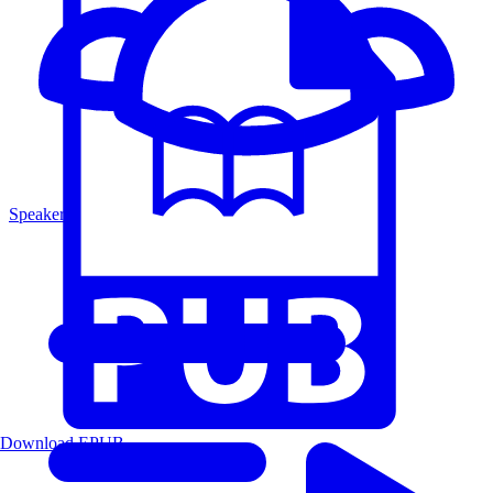
Speakers
Download EPUB