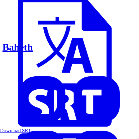
Baheth
Download SRT