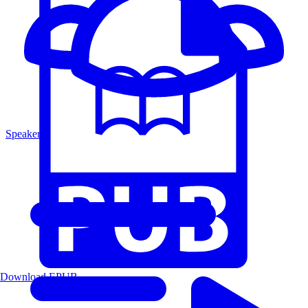
Speakers
Download EPUB