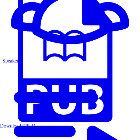
Speakers
Download EPUB