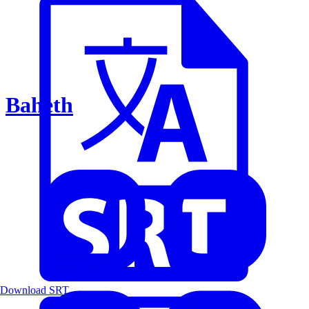
Baheth
Download SRT