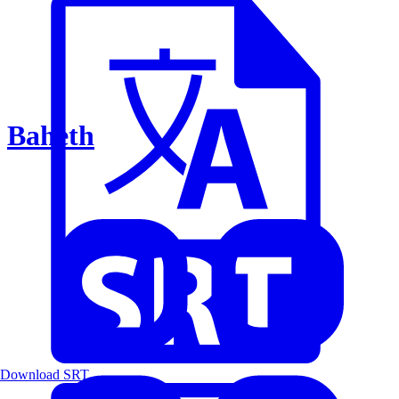
Baheth
Download SRT