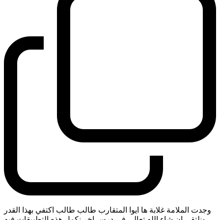
وجدت الملامة غلابة ها ايوا المتقارب طالب طالب اكتفي بهذا القدر
ونلتقي ان شاء الله تعالى في درس اخر نكمل هذه التطبيقات فيه