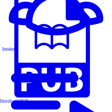
Speakers
Download EPUB