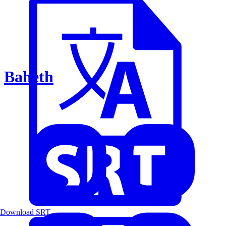
Baheth
Download SRT