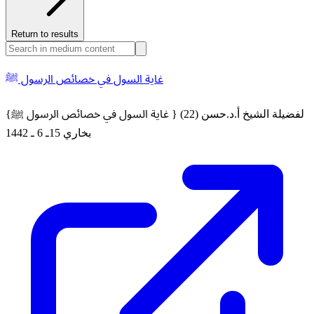
Return to results
غاية السول في خصائص الرسول ﷺ
{غاية السول في خصائص الرسول ﷺ } (22) لفضيلة الشيخ أ.د.حسن
بخاري 15ـ 6 ـ 1442