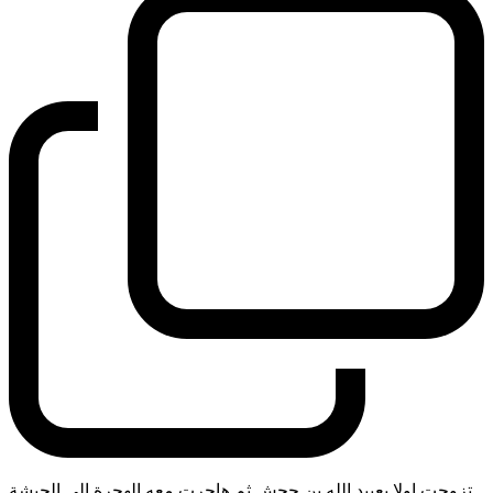
تزوجت اولا بعبيد الله بن جحش ثم هاجرت معه الهجرة الى الحبشة