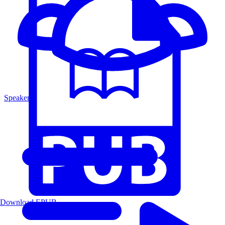
Speakers
Download EPUB