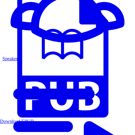
Speakers
Download EPUB