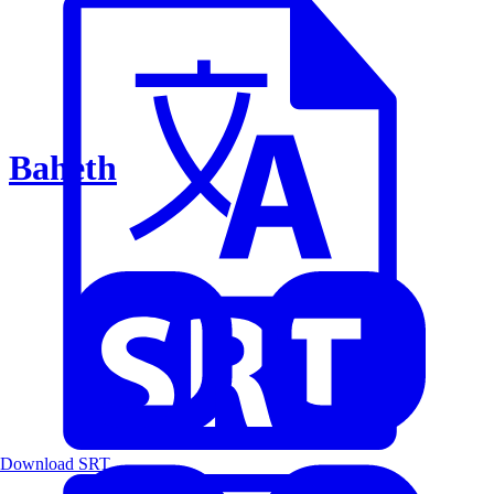
Baheth
Download SRT